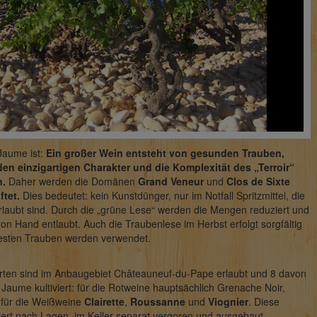
Jaume ist:
Ein großer Wein entsteht von gesunden Trauben,
en einzigartigen Charakter und die Komplexität des „Terroir“
n.
Daher werden die Domänen
Grand Veneur
und
Clos de Sixte
ftet.
Dies bedeutet: kein Kunstdünger, nur im Notfall Spritzmittel, die
laubt sind. Durch die „grüne Lese“ werden die Mengen reduziert und
von Hand entlaubt. Auch die Traubenlese im Herbst erfolgt sorgfältig
besten Trauben werden verwendet.
rten sind im Anbaugebiet Châteauneuf-du-Pape erlaubt und 8 davon
Jaume kultiviert: für die Rotweine hauptsächlich Grenache Noir,
 für die Weißweine
Clairette
,
Roussanne
und
Viognier
. Diese
iert nach Lagen, im Keller separat vergoren und ausgebaut.