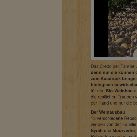
Das Credo der Familie 
denn nur sie können d
zum Ausdruck bringe
biologisch bewirtscha
für den
Bio-Weinbau
er
die restlichen Trauben 
per Hand und nur die 
Der Weinausbau
13 verschiedene Rebso
werden von der Familie 
Syrah
und
Mourvèdre
,
Rebsorten werden, sort