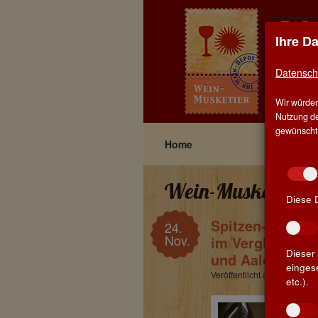
Ihre D
EIN
Datensch
HOM
Wir würden
BLO
Nutzung de
gewünscht, 
Home
Wein-Musketier B
Diese 
Spitzen-Château
24.
Nov.
im Vergleich b
Dieser 
und Aalen. Hél
einges
Veröffentlicht am 24. No
etc.).