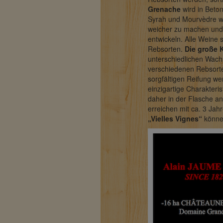
Grenache
wird in Beton
Syrah und Mourvèdre wer
weicher zu machen und
entwickeln. Alle Weine
Rebsorten.
Die große 
unterschiedlichen Wac
verschiedenen Rebsorte
sorgfältigen Reifung we
einzigartige Charakteri
daher in der Flasche a
erreichen mit ca. 3 Jahr
„Vielles Vignes“
können