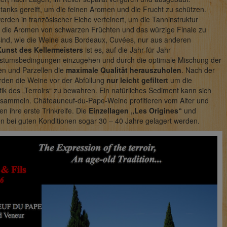
tanks gereift, um die feinen Aromen und die Frucht zu schützen.
den in französischer Eiche verfeinert, um die Tanninstruktur
 die Aromen von schwarzen Früchten und das würzige Finale zu
 sind, wie die Weine aus Bordeaux, Cuvées, nur aus anderen
Kunst des Kellermeisters
ist es, auf die Jahr für Jahr
hstumsbedingungen einzugehen und durch die optimale Mischung der
n und Parzellen die
maximale Qualität herauszuholen
. Nach der
rden die Weine vor der Abfüllung
nur leicht gefiltert
um die
stik des „Terroirs“ zu bewahren. Ein natürliches Sediment kann sich
nsammeln. Châteauneuf-du-Pape-Weine profitieren vom Alter und
en ihre erste Trinkreife. Die
Einzellagen „Les Origines“
und
 bei guten Konditionen sogar 30 – 40 Jahre gelagert werden.