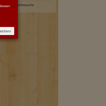
Biozertifi
Winzerbesuche
 dessen
EG-Öko-Verordnung:
KontrollNr: DE-BW-037-89114-H
DE-ÖKO-037 ÖkoP GmbH
Anfahrt
eichern