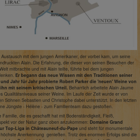
Austausch mit dem jungen Amerikaner, der vorbei kam, um seine
ndruckten Alain. Die Erfahrung, die dieser von seinen Besuchen der
elt mitbrachte und mit Alain teilte, führte bei dem jungen
denken.
Er begann das neue Wissen mit den Traditionen seiner
und Jahr für Jahr probierte Robert Parker die 'neuen' Weine von
ihn mit seinem kritischen Urteil.
Beharrlich arbeitete Alain Jaume
s Qualitätsniveaus seiner Weine. Im Laufe der Zeit wurde er von
 Söhnen Sebastien und Christophe dabei unterstützt. In den letzten
eine Jüngste - Hélène - zum Familienteam dazu gestoßen.
 Familie, die es geschafft hat mit Bodenständigkeit, Fleiß,
spekt vor der Natur ganz oben anzukommen:
Domaine Grand
zur Top-Liga in Châteauneuf-du-Pape
und steht für monumentale
al höchste Anerkennung genießen. Trotz des enormen Erfolgs sind die