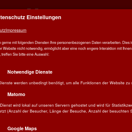
atenschutz Einstellungen
ER FÜR ALLE - ALLES FÜR WEIN IN AALE
utz
Impressum
E
ÜBER UNS
ANGEBOT
WEINE
WINZER
V
 gerne mit folgenden Diensten Ihre personenbezogenen Daten verarbeiten. Dies ist
G
r Website nicht notwendig, ermöglicht aber eine noch engere Interaktion mit Ihnen.
treffen Sie bitte eine Auswahl:
Notwendige Dienste
log - Winzerbesuche
Dienste werden unbedingt benötigt, um alle Funktionen der Website zu 
neuf du Pape - Vignobles Alain Jaume & Fils
Matomo
ei unserer Premium-Weinprobe in Göppingen
Dienst wird lokal auf unseren Servern gehostet und wird für Statistikz
ène Jaume zu Gast
etzt (Anzahl der Besucher, Länge der Besuche, Anzahl der besuchten S
vember 2017 von WEIN-MUSKETIER Aalen
Die Châteauneuf du Pape-Weine der Domaine Grand
Google Maps
Veneur gehören zur Elite der Appellation und bieten