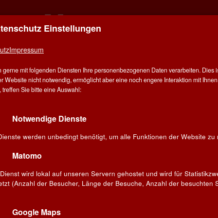
atenschutz Einstellungen
ER FÜR ALLE - ALLES FÜR WEIN IN AALE
utz
Impressum
E
ÜBER UNS
ANGEBOT
WEINE
WINZER
V
 gerne mit folgenden Diensten Ihre personenbezogenen Daten verarbeiten. Dies ist
G
r Website nicht notwendig, ermöglicht aber eine noch engere Interaktion mit Ihnen.
treffen Sie bitte eine Auswahl:
ne
Italien
Südtirol
Notwendige Dienste
ieblingswein!
Dienste werden unbedingt benötigt, um alle Funktionen der Website zu 
Suchen
Matomo
Dienst wird lokal auf unseren Servern gehostet und wird für Statistikz
etzt (Anzahl der Besucher, Länge der Besuche, Anzahl der besuchten S
»ALIA«
o 2024
OC ·
Google Maps