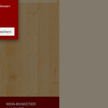
Biozertifi
 dessen
EG-Öko-Verordnung:
KontrollNr: DE-BW-037-89114-H
DE-ÖKO-037 ÖkoP GmbH
Anfahrt
eichern
WEIN-MUSKETIER