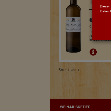
Italien
Dieser
Daten b
€ 15,50
0,75l
Pro Flasche
20,67 € / Liter
inkl. 19% MwSt.
Seite 1 von 1.
WEIN-MUSKETIER