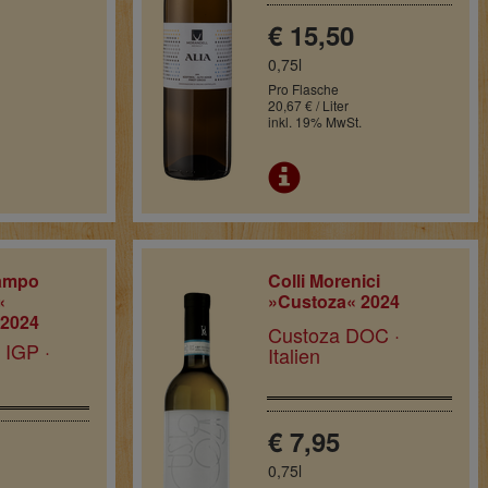
€ 15,50
0,75l
Pro Flasche
20,67 € / Liter
inkl. 19% MwSt.
ampo
Colli Morenici
«
»Custoza« 2024
 2024
Custoza DOC ·
 IGP ·
Italien
€ 7,95
0,75l