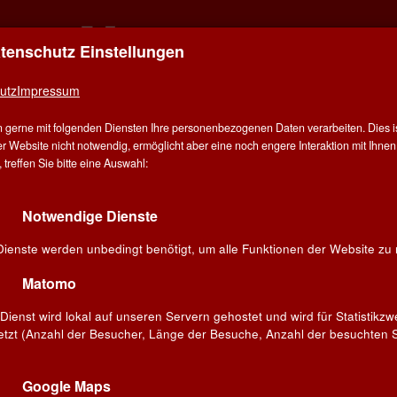
atenschutz Einstellungen
ER FÜR ALLE - ALLES FÜR WEIN IN AALE
utz
Impressum
E
ÜBER UNS
ANGEBOT
WEINE
WINZER
V
 gerne mit folgenden Diensten Ihre personenbezogenen Daten verarbeiten. Dies ist
G
r Website nicht notwendig, ermöglicht aber eine noch engere Interaktion mit Ihnen.
treffen Sie bitte eine Auswahl:
ne
Italien
Notwendige Dienste
ieblingswein!
Dienste werden unbedingt benötigt, um alle Funktionen der Website zu 
Suchen
Matomo
Dienst wird lokal auf unseren Servern gehostet und wird für Statistikz
etzt (Anzahl der Besucher, Länge der Besuche, Anzahl der besuchten S
»La Quinta
Cantina Bertiolo »Villa
biano
San Martino« Pinot
Grigio 2025
Google Maps