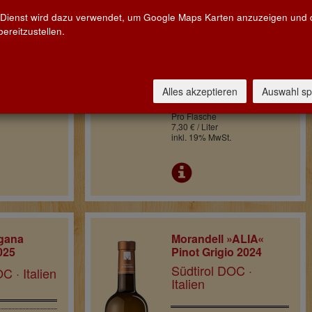
Pinot Grigio delle
d'Abruzzo
Venezie DOC ·
 Dienst wird dazu verwendet, um Google Maps Karten anzuzeigen und
en
Italien
ereitzustellen.
€ 21,90
Alles akzeptieren
Auswahl sp
3l
Pro Flasche
7,30 € / Liter
inkl. 19% MwSt.
ugana
Morandell »ALIA«
025
Pinot Grigio 2024
Südtirol DOC ·
 · Italien
Italien