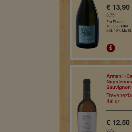
€ 13,90
0,75l
Pro Flasche
18,53 € / Liter
inkl. 19% MwSt.
Armani »C
Napoleone
Sauvignon
Trevenezia
Italien
€ 12,50
0,75l