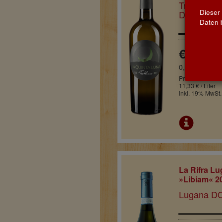
Trebbiano 
Dieser
DOP · Itali
Daten b
€ 8,50
0,75l
Pro Flasche
11,33 € / Liter
inkl. 19% MwSt.
La Rifra L
»Libiam« 2
Lugana DOC