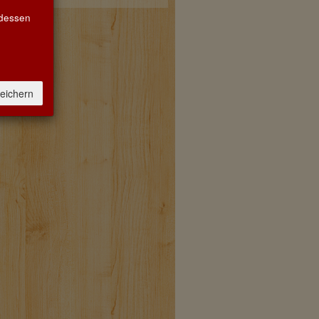
Biozertifi
 dessen
EG-Öko-Verordnung:
KontrollNr: DE-BW-037-89114-H
DE-ÖKO-037 ÖkoP GmbH
Anfahrt
eichern