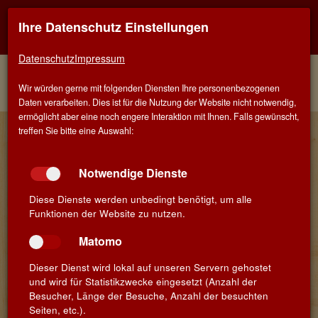
Ihre Datenschutz Einstellungen
Kontaktinfo
Navigati
EINER FÜR ALLE - ALLES FÜR WEIN IN AALEN
zeigen
zeigen
Datenschutz
Impressum
Menü
Kontakt
Home
Weine
Rote Rebsorten
Wir würden gerne mit folgenden Diensten Ihre personenbezogenen
Weinberater
Cabernet Sauvignon
Daten verarbeiten. Dies ist für die Nutzung der Website nicht notwendig,
ermöglicht aber eine noch engere Interaktion mit Ihnen. Falls gewünscht,
Finden Sie Ihren Lieblingswein!
treffen Sie bitte eine Auswahl:
Suchbegriff
Suchen
Notwendige Dienste
Diese Dienste werden unbedingt benötigt, um alle
Funktionen der Website zu nutzen.
Cabernet Sauvignon, die rote
Edelrebsorte aus Bordeaux
Matomo
Dieser Dienst wird lokal auf unseren Servern gehostet
und wird für Statistikzwecke eingesetzt (Anzahl der
Die Magie der Cabernet Sauvignon Rebe ist eng mit Bordeaux
Besucher, Länge der Besuche, Anzahl der besuchten
verknüpft. Wahrscheinlich wurde sie dort Anfang des 19.
Seiten, etc.).
Jahrhunderts aus einer Kreuzung von Cabernet Franc und