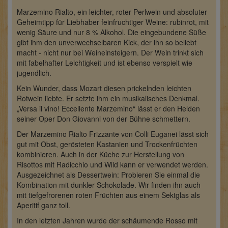
Marzemino Rialto, ein leichter, roter Perlwein und absoluter
Geheimtipp für Liebhaber feinfruchtiger Weine: rubinrot, mit
wenig Säure und nur 8 % Alkohol. Die eingebundene Süße
gibt ihm den unverwechselbaren Kick, der ihn so beliebt
macht - nicht nur bei Weineinsteigern. Der Wein trinkt sich
mit fabelhafter Leichtigkeit und ist ebenso verspielt wie
jugendlich.
Kein Wunder, dass Mozart diesen prickelnden leichten
Rotwein liebte. Er setzte ihm ein musikalisches Denkmal.
„Versa il vino! Eccellente Marzemino“ lässt er den Helden
seiner Oper Don Giovanni von der Bühne schmettern.
Der Marzemino Rialto Frizzante von Colli Euganei lässt sich
gut mit Obst, gerösteten Kastanien und Trockenfrüchten
kombinieren. Auch in der Küche zur Herstellung von
Risottos mit Radicchio und Wild kann er verwendet werden.
Ausgezeichnet als Dessertwein: Probieren Sie einmal die
Kombination mit dunkler Schokolade. Wir finden ihn auch
mit tiefgefrorenen roten Früchten aus einem Sektglas als
Aperitif ganz toll.
In den letzten Jahren wurde der schäumende Rosso mit