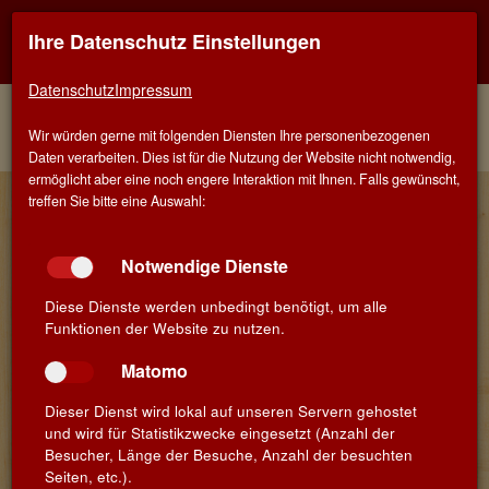
Ihre Datenschutz Einstellungen
Kontaktinfo
Navigati
EINER FÜR ALLE - ALLES FÜR WEIN IN AALEN
zeigen
zeigen
Datenschutz
Impressum
Menü
Kontakt
Home
Weine
Rotweine
Italien
Wir würden gerne mit folgenden Diensten Ihre personenbezogenen
Colli Euganei
Daten verarbeiten. Dies ist für die Nutzung der Website nicht notwendig,
ermöglicht aber eine noch engere Interaktion mit Ihnen. Falls gewünscht,
Wein-Details
treffen Sie bitte eine Auswahl:
Notwendige Dienste
Cantina Colli Euganei
Diese Dienste werden unbedingt benötigt, um alle
Funktionen der Website zu nutzen.
»Rialto Marzemino«
Rosso Frizzante
Matomo
Veneto IGT · Padova,
Dieser Dienst wird lokal auf unseren Servern gehostet
Veneto · Italien
und wird für Statistikzwecke eingesetzt (Anzahl der
Besucher, Länge der Besuche, Anzahl der besuchten
Seiten, etc.).
Jahrgang:
None